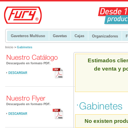
Gaveteros Multiuso
Gavetas
Cajas
Organizadores
F
Inicio
>
Gabinetes
Nuestro Catálogo
Estimados clien
Descarguelo en formato PDF.
de venta y p
Nuestro Flyer
Gabinetes
Descarguelo en formato PDF.
No existen produ