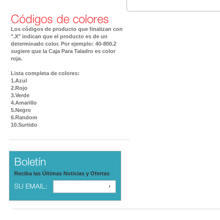
Códigos de colores
Los códigos de producto que finalizan con
".X" indican que el producto es de un
determinado color. Por ejemplo: 40-800.2
sugiere que la Caja Para Taladro es color
roja.
Lista completa de colores:
1.Azul
2.Rojo
3.Verde
4.Amarillo
5.Negro
6.Random
10.Surtido
Boletín
Reciba las Últimas Noticias y Ofertas
SU EMAIL: