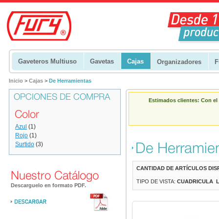
Gaveteros Multiuso
Gavetas
Cajas
Organizadores
F
Inicio
>
Cajas
>
De Herramientas
OPCIONES DE COMPRA
Estimados clientes: Con el
Color
Azul
(1)
Rojo
(1)
De Herramie
Surtido
(3)
CANTIDAD DE ARTÍCULOS DIS
Nuestro Catálogo
TIPO DE VISTA:
CUADRICULA
Descarguelo en formato PDF.